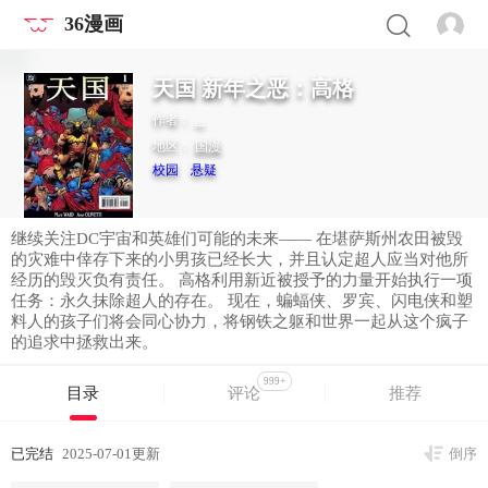
36漫画
天国 新年之恶：高格
作者：
...
地区：
国漫
校园
悬疑
继续关注DC宇宙和英雄们可能的未来—— 在堪萨斯州农田被毁
的灾难中倖存下来的小男孩已经长大，并且认定超人应当对他所
经历的毁灭负有责任。 高格利用新近被授予的力量开始执行一项
任务：永久抹除超人的存在。 现在，蝙蝠侠、罗宾、闪电侠和塑
料人的孩子们将会同心协力，将钢铁之躯和世界一起从这个疯子
的追求中拯救出来。
999+
目录
评论
推荐
已完结
2025-07-01更新
倒序