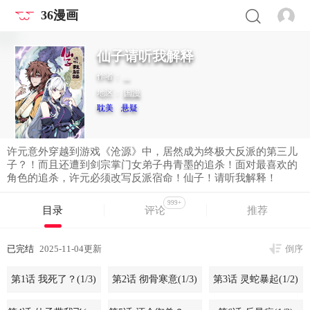
36漫画
仙子请听我解释
作者：
...
地区：
国漫
耽美
悬疑
许元意外穿越到游戏《沧源》中，居然成为终极大反派的第三儿
子？！而且还遭到剑宗掌门女弟子冉青墨的追杀！面对最喜欢的
角色的追杀，许元必须改写反派宿命！仙子！请听我解释！
999+
目录
评论
推荐
已完结
2025-11-04更新
倒序
第1话 我死了？(1/3)
第2话 彻骨寒意(1/3)
第3话 灵蛇暴起(1/2)