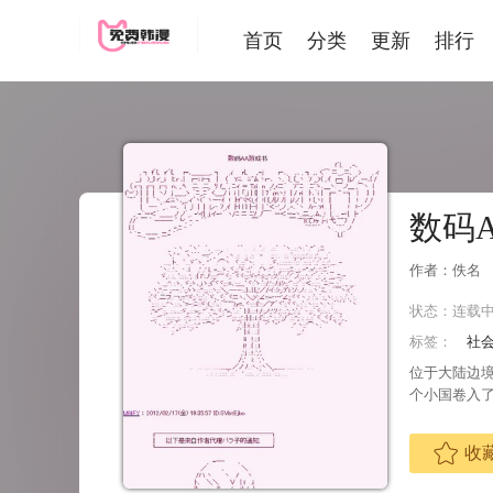
首页
分类
更新
排行
数码A
作者：佚名
状态：
连载
标签：
社
位于大陆边境
个小国卷入
收