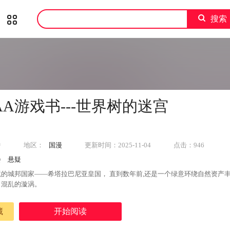
搜索
A游戏书---世界树的迷宫
中
地区：
国漫
更新时间：2025-11-04
点击：946
会
悬疑
的城邦国家――希塔拉巴尼亚皇国， 直到数年前,还是一个绿意环绕自然资产
了混乱的漩涡。
藏
开始阅读