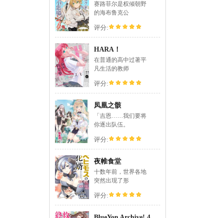
赛路菲尔是权倾朝野
的海布鲁克公
评分:
HARA！
在普通的高中过著平
凡生活的教师
评分:
凤凰之骸
「吉恩……我们要将
你逐出队伍。
评分:
夜帷食堂
十数年前，世界各地
突然出现了形
评分:
BlueYon Archive! 4