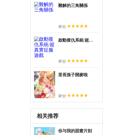
難解的三角關係
评分:
啟動復仇系統/超真實征服遊戲
评分:
里長孫子開麥啦
评分:
相关推荐
你与我的甜蜜片刻