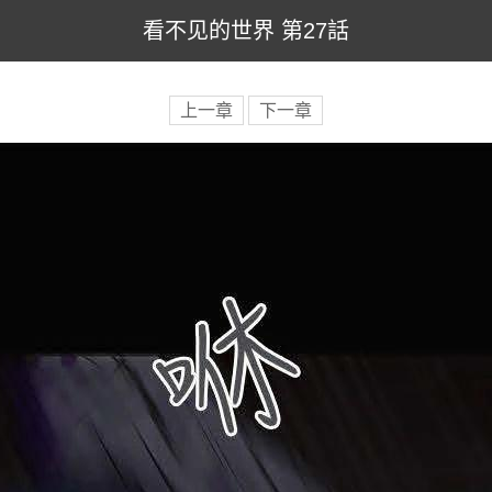
看不见的世界 第27話
上一章
下一章